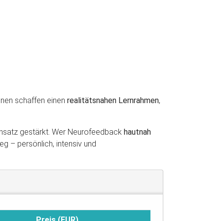
nnen schaffen einen
realitätsnahen Lernrahmen
,
 Einsatz gestärkt. Wer Neurofeedback
hautnah
g – persönlich, intensiv und
Preis (EUR)