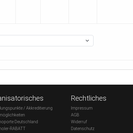
nisatorisches
Rechtliches
dungspunkte / Akkreditierung
Impressum
möglichkeiten
AGB
oporte Deutschland
Widerruf
holer-RABATT
Datenschutz