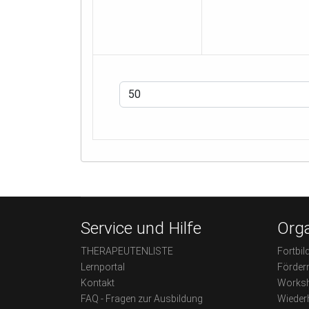
Service und Hilfe
Orga
THERAPEUTENLISTE
Fortbil
Lernportal
Förder
Kontakt
Worksh
FAQ - Fragen zur Ausbildung
Wieder