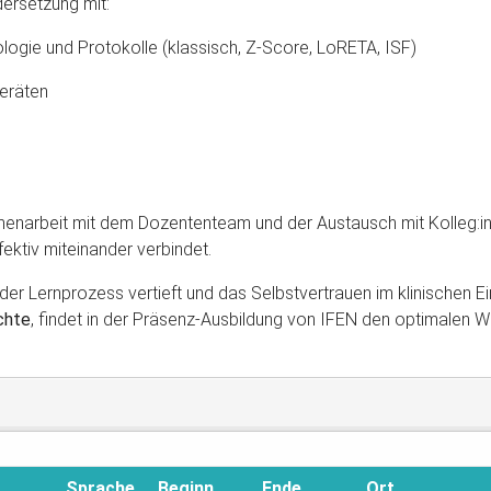
dersetzung mit:
ogie und Protokolle (klassisch, Z-Score, LoRETA, ISF)
Geräten
mmenarbeit mit dem Dozententeam und der Austausch mit Kolleg:i
tiv miteinander verbindet.
 der Lernprozess vertieft und das Selbstvertrauen im klinischen
chte
, findet in der Präsenz-Ausbildung von IFEN den optimalen We
Sprache
Beginn
Ende
Ort