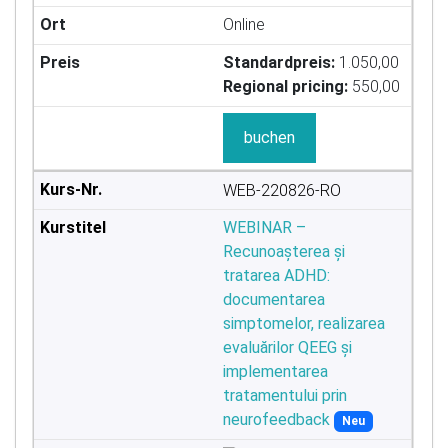
Online
Standardpreis:
1.050,00
Regional pricing:
550,00
buchen
WEB-220826-RO
WEBINAR –
Recunoașterea și
tratarea ADHD:
documentarea
simptomelor, realizarea
evaluărilor QEEG și
implementarea
tratamentului prin
neurofeedback
Neu