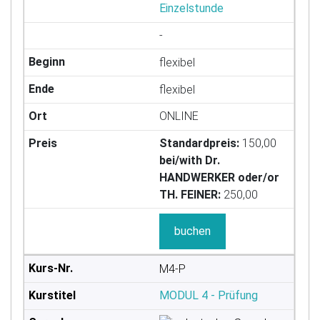
Einzelstunde
-
flexibel
flexibel
ONLINE
Standardpreis:
150,00
bei/with Dr.
HANDWERKER oder/or
TH. FEINER:
250,00
buchen
M4-P
MODUL 4 - Prüfung