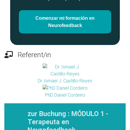
Comenzar mi formación en
Neurofeedback
Referent/in
Dr. Ismael J. Castillo-Reyes
PhD Daniel Cordeiro
zur Buchung : MÓDULO 1 -
Terapeuta en
Neurofeedback