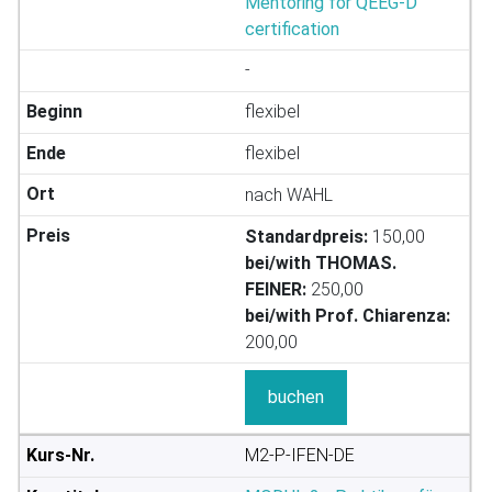
Mentoring for QEEG-D
certification
-
flexibel
flexibel
nach WAHL
Standardpreis:
150,00
bei/with THOMAS.
FEINER:
250,00
bei/with Prof. Chiarenza:
200,00
buchen
M2-P-IFEN-DE