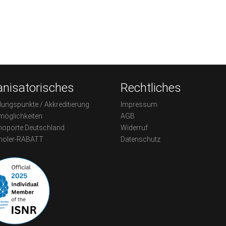
nisatorisches
Rechtliches
dungspunkte / Akkreditierung
Impressum
möglichkeiten
AGB
oporte Deutschland
Widerruf
holer-RABATT
Datenschutz