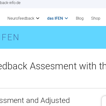
back-info.de
Neurofeedback
das IFEN
Blog
Shop
IFEN
edback Assesment with t
ssment and Adjusted