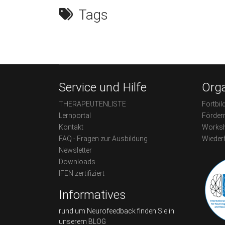
Tags
Service und Hilfe
Orga
THERAPEUTENLISTE
Fortbil
Lernportal
Förder
Kontakt
Worksh
FAQ - Fragen zur Ausbildung
Wieder
Newsletter
Downloads
IFEN zertifiziert
Informatives
rund um Neurofeedback finden Sie in
unserem
BLOG