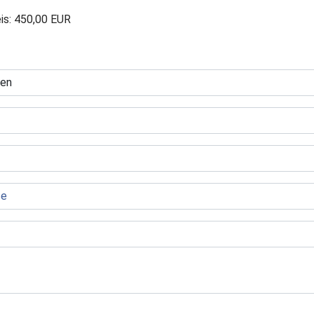
is: 450,00 EUR
reis