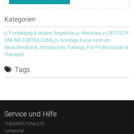
Kategorien
▷ Fortbildung & andere Angebote
,
▷ Webinare
,
▷ DEUTSCH
ONLINE-FORTBILDUNG
,
▷ Sonstige Kurse rund um
Neurofeedback
,
Introductory Trainings
,
For Professionals &
Therapist
Tags
Service und Hilfe
THERAPEUTENLISTE
Lernportal