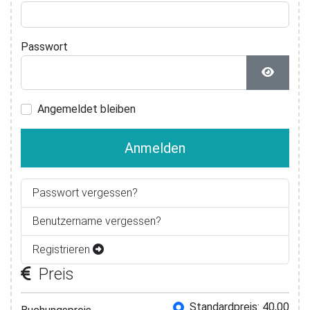
Passwort
Passwor
Angemeldet bleiben
Anmelden
Passwort vergessen?
Benutzername vergessen?
Registrieren
Preis
Buchungspreis
Standardpreis: 40,00