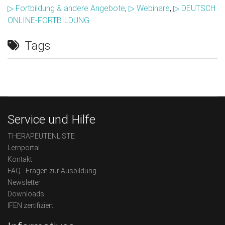
▷ Fortbildung & andere Angebote
,
▷ Webinare
,
▷ DEUTSCH
ONLINE-FORTBILDUNG
Tags
Service und Hilfe
THERAPEUTENLISTE
Lernportal
Kontakt
FAQ - Fragen zur Ausbildung
Newsletter
Downloads
IFEN zertifiziert