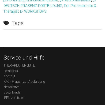
▷ Fortbildung & andere Angebote
,
▷ Neuromeditation
,
▷
DEUTSCH PRÄSENZ-FORTBILDUNG
,
For Professionals &
Therapist
,
▷ WORKSHOPS
Tags
Service und Hilfe
THERAPEUTENLISTE
Lernportal
Kontakt
FAQ - Fragen zur Ausbildung
Newsletter
Downloads
IFEN zertifiziert