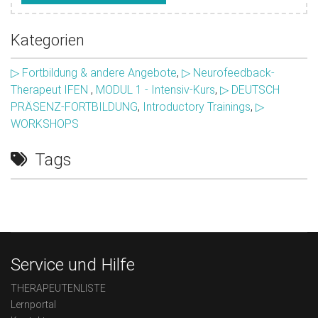
Kategorien
▷ Fortbildung & andere Angebote
,
▷ Neurofeedback-
Therapeut IFEN
,
MODUL 1 - Intensiv-Kurs
,
▷ DEUTSCH
PRÄSENZ-FORTBILDUNG
,
Introductory Trainings
,
▷
WORKSHOPS
Tags
Service und Hilfe
THERAPEUTENLISTE
Lernportal